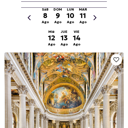
SáB
DOM
LUN
MAR
8
9
10
11
Ago
Ago
Ago
Ago
MIé
JUE
VIE
12
13
14
Ago
Ago
Ago