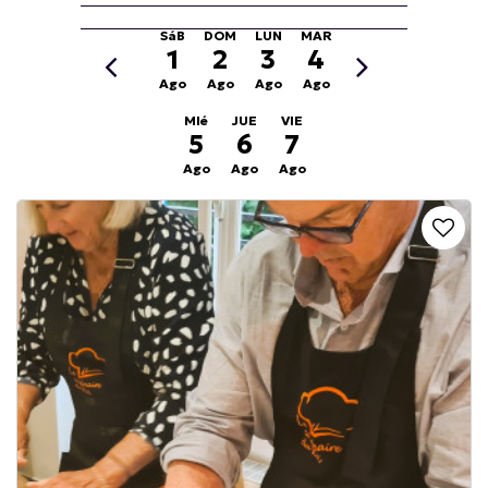
SáB
DOM
LUN
MAR
1
2
3
4
Ago
Ago
Ago
Ago
MIé
JUE
VIE
5
6
7
Ago
Ago
Ago