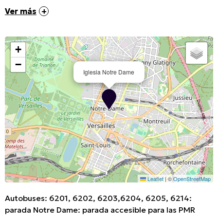
Ver más
+
−
Iglesia Notre Dame
Leaflet
|
©
OpenStreetMap
Autobuses: 6201, 6202, 6203,6204, 6205, 6214:
parada Notre Dame: parada accesible para las PMR