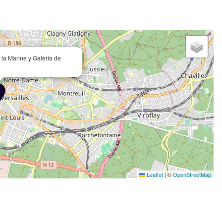
e la Marine y Galería de
Leaflet
|
©
OpenStreetMap