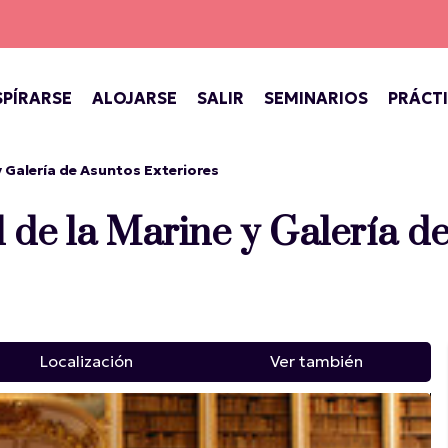
SPÍRARSE
ALOJARSE
SALIR
SEMINARIOS
PRÁCT
INIO DE VERSALLES
TÁCULOS EN EL PALACIO
BARES, CAFETERÍAS, SALONES DE TÉ
CONCIERTOS, TEATRO, FESTIVALES
VERSALLES, CIUDAD REAL
y Galería de Asuntos Exteriores
l de la Marine y Galería d
Localización
Ver también