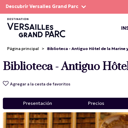
Descubrir Versalles Grand Parc
IN
EL DOM
ESPEC
Página principal
>
Biblioteca - Antiguo Hôtel de la Marine 
Biblioteca - Antiguo Hôte
Agregar a la cesta de favoritos
Presentación
Precios