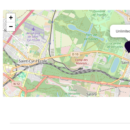
+
−
Unlimite