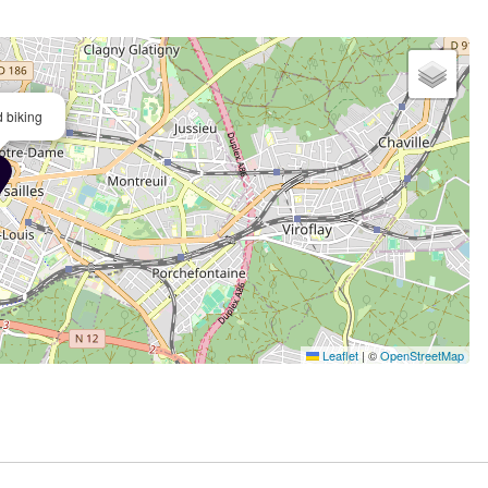
d biking
Leaflet
|
©
OpenStreetMap