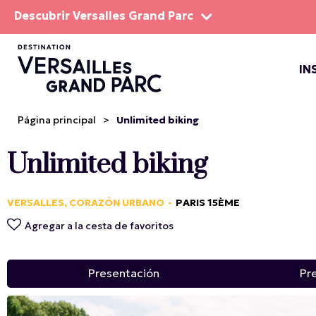
Descubrir Versalles Grand Parc
IN
EL DOM
ESPEC
Página principal
>
Unlimited biking
Unlimited biking
VERSALLES, CORAZÓN URBANO
PARIS 15ÈME
Agregar a la cesta de favoritos
Presentación
Pr