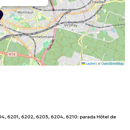
Leaflet
|
©
OpenStreetMap
6204, 6201, 6202, 6203, 6204, 6210: parada Hôtel de