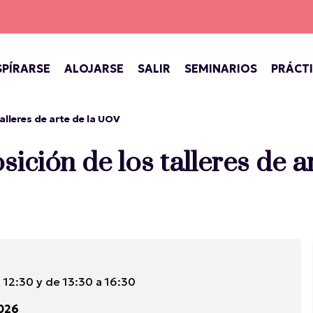
SPÍRARSE
ALOJARSE
SALIR
SEMINARIOS
PRÁCT
INIO DE VERSALLES
TÁCULOS EN EL PALACIO
BARES, CAFETERÍAS, SALONES DE TÉ
CONCIERTOS, TEATRO, FESTIVALES
VERSALLES, CIUDAD REAL
alleres de arte de la UOV
sición de los talleres de 
 12:30 y de 13:30 a 16:30
2026