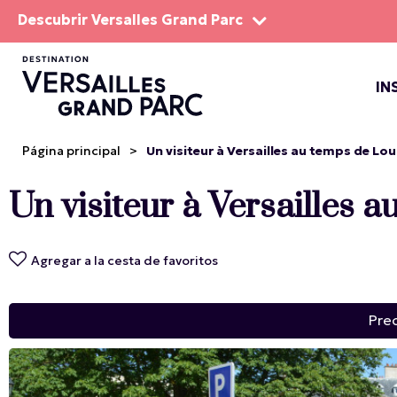
Descubrir Versalles Grand Parc
IN
EL DOM
ESPEC
Página principal
>
Un visiteur à Versailles au temps de Lo
Un visiteur à Versailles
Agregar a la cesta de favoritos
Pre