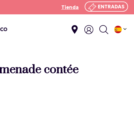
ENTRADAS
Tienda
ICO
romenade contée