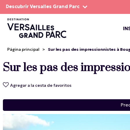
Descubrir Versalles Grand Parc
IN
EL DOM
ESPEC
Página principal
>
Sur les pas des impressionnistes à Bougi
Sur les pas des impressio
Agregar a la cesta de favoritos
Pre