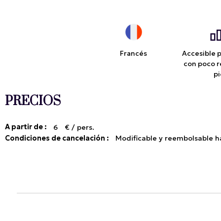
Francés
Accesible 
con poco r
p
PRECIOS
A partir de :
6
€ / pers.
Condiciones de cancelación :
Modificable y reembolsable ha