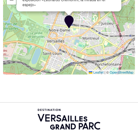
espejo»
Leaflet
|
©
OpenStreetMap