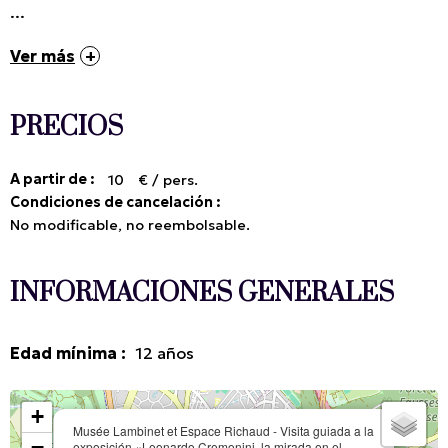
...
Ver más
PRECIOS
A partir de :
10
€ / pers.
Condiciones de cancelación :
No modificable, no reembolsable.
INFORMACIONES GENERALES
Edad mínima
:
12
años
+
Musée Lambinet et Espace Richaud - Visita guiada a la
−
exposición «Leonardo Cremonini, la mirada en el