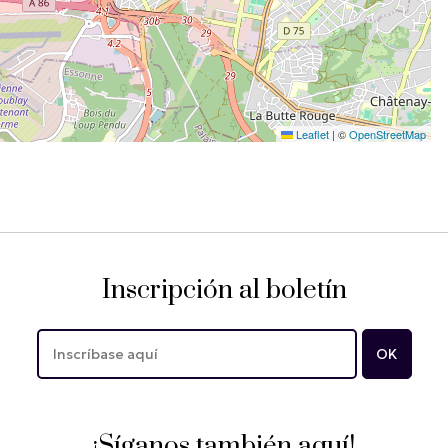
Leaflet
|
©
OpenStreetMap
Inscripción al boletín
¡Síganos también aquí!