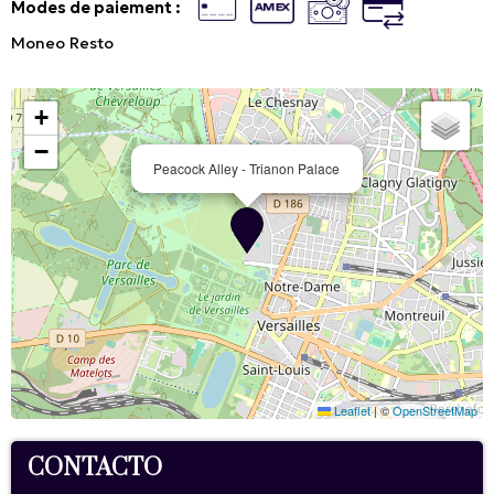
Modes de paiement :
Moneo Resto
+
−
Peacock Alley - Trianon Palace
Leaflet
|
©
OpenStreetMap
CONTACTO