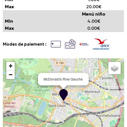
20.00€
Menú niño
4.00€
0.00€
Modes de paiement :
+
−
McDonald's Rive Gauche