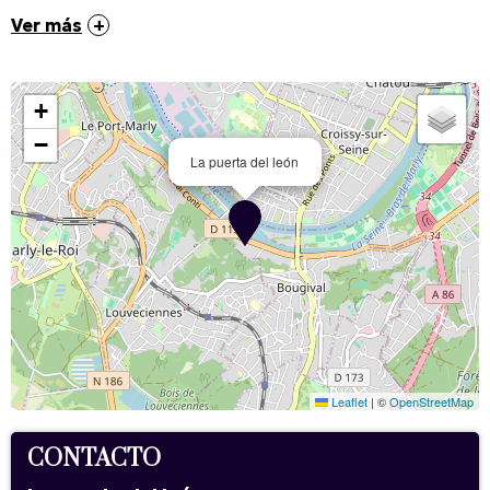
Ver más
+
−
La puerta del león
Leaflet
|
©
OpenStreetMap
CONTACTO