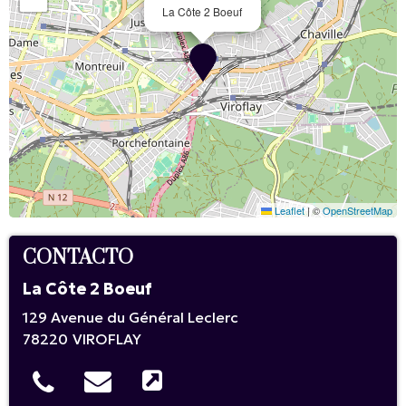
La Côte 2 Boeuf
Leaflet
|
©
OpenStreetMap
CONTACTO
La Côte 2 Boeuf
129 Avenue du Général Leclerc
78220
VIROFLAY