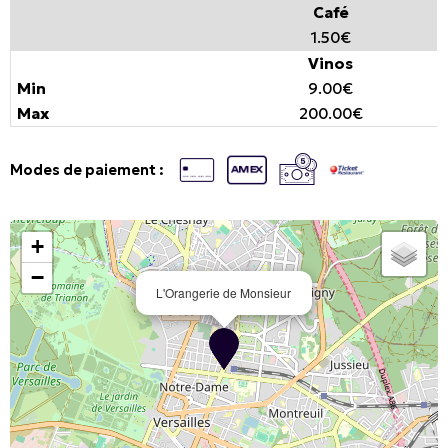
Café
1.50€
Vinos
9.00€
200.00€
Modes de paiement :
+
−
L'Orangerie de Monsieur