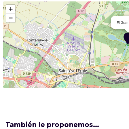
+
−
El Gran
También le proponemos...