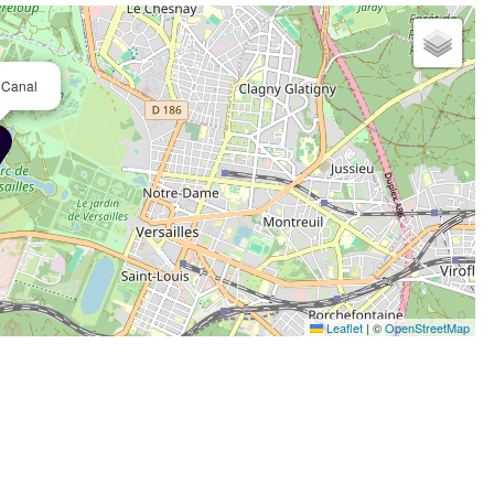
 Canal
Leaflet
|
©
OpenStreetMap